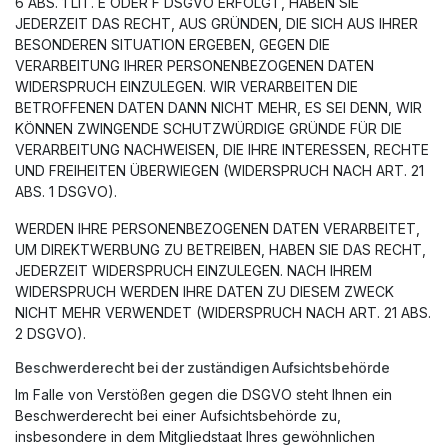
6 ABS. 1 LIT. E ODER F DSGVO ERFOLGT, HABEN SIE
JEDERZEIT DAS RECHT, AUS GRÜNDEN, DIE SICH AUS IHRER
BESONDEREN SITUATION ERGEBEN, GEGEN DIE
VERARBEITUNG IHRER PERSONENBEZOGENEN DATEN
WIDERSPRUCH EINZULEGEN. WIR VERARBEITEN DIE
BETROFFENEN DATEN DANN NICHT MEHR, ES SEI DENN, WIR
KÖNNEN ZWINGENDE SCHUTZWÜRDIGE GRÜNDE FÜR DIE
VERARBEITUNG NACHWEISEN, DIE IHRE INTERESSEN, RECHTE
UND FREIHEITEN ÜBERWIEGEN (WIDERSPRUCH NACH ART. 21
ABS. 1 DSGVO).
WERDEN IHRE PERSONENBEZOGENEN DATEN VERARBEITET,
UM DIREKTWERBUNG ZU BETREIBEN, HABEN SIE DAS RECHT,
JEDERZEIT WIDERSPRUCH EINZULEGEN. NACH IHREM
WIDERSPRUCH WERDEN IHRE DATEN ZU DIESEM ZWECK
NICHT MEHR VERWENDET (WIDERSPRUCH NACH ART. 21 ABS.
2 DSGVO).
Beschwerderecht bei der zuständigen Aufsichtsbehörde
Im Falle von Verstößen gegen die DSGVO steht Ihnen ein
Beschwerderecht bei einer Aufsichtsbehörde zu,
insbesondere in dem Mitgliedstaat Ihres gewöhnlichen