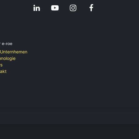
 e-roe
 Unternhemen
nologie
s
akt