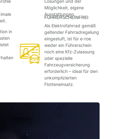
rofile
Lösungen und der
Möglichkeit, eigene
imale
Ausstattungen.
FÜHRERSCHEINFREI
it.
Als Elektrofahrrad gemäß
tion in
geltender Fahrradregelung
usten
eingestuft, ist für e-roe
istet
weder ein Führerschein
noch eine Kfz-Zulassung
rhalten
oder spezielle
Fahrzeugversicherung
erforderlich – ideal für den
unkomplizierten
Flotteneinsatz.