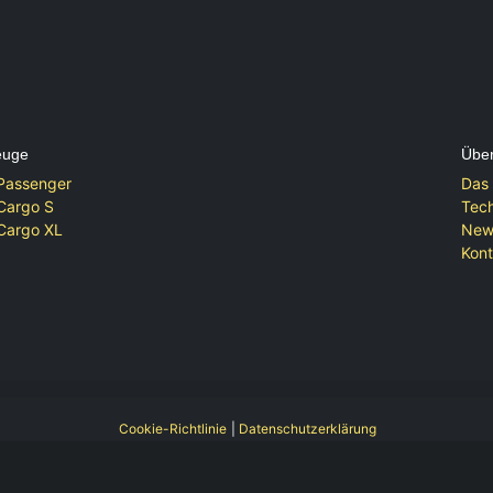
euge
Über
Passenger
Das
Cargo S
Tech
Cargo XL
New
Kont
|
Datenschutzerklärung
Cookie-Richtlinie