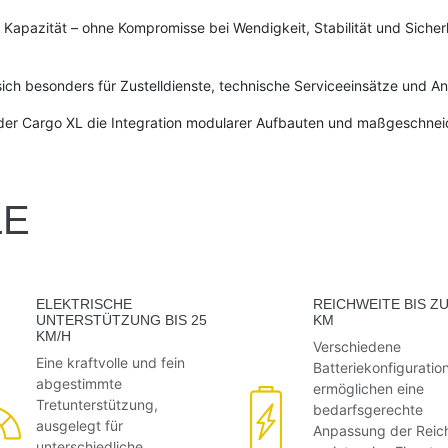
 Kapazität – ohne Kompromisse bei Wendigkeit, Stabilität und Sicher
r sich besonders für Zustelldienste, technische Serviceeinsätze un
 der Cargo XL die Integration modularer Aufbauten und maßgeschnei
LE
ELEKTRISCHE
REICHWEITE BIS ZU
UNTERSTÜTZUNG BIS 25
KM
KM/H
Verschiedene
Eine kraftvolle und fein
Batteriekonfiguratio
abgestimmte
ermöglichen eine
Tretunterstützung,
bedarfsgerechte
ausgelegt für
Anpassung der Reic
unterschiedliche