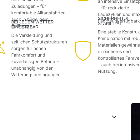
an intensive Einsatzp
Zuladungen – für
– für reduzierte
komfortable Alltagsfahrten
Ladezyklen und max
SICHERHEIT &
auch in hügeligem
Fahrzeugverfügbarke
BEI JEDEM WETTER
STABILITÄT
Gelände.
EINSETZBAR
Eine stabile Konstruk
Die Verkleidung und
Kombination mit rob
seitlichen Schutzstrukturen
Materialien gewährle
sorgen für hohen
ein sicheres und
Fahrkomfort und
kontrolliertes Fahrve
zuverlässigen Betrieb –
– auch bei intensiver
unabhängig von den
Nutzung.
Witterungsbedingungen.